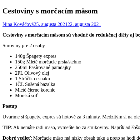
Cestoviny s morčacím mäsom
Nina Kováčová
25. augusta 2021
22. augusta 2021
Cestoviny s morčacím mäsom sú vhodné do redukčnej diéty aj be
Suroviny pre 2 osoby
140g Špagety expres
150g Mleté morčacie prsia/stehno
250ml Pasírované paradajky
2PL Olivový olej
1 Strúčik cesnaku
1ČL Sušená bazalka
Mleté čierne korenie
Morská soľ
Postup
Uvaríme si špagety, expres sú hotové za 3 minúty. Medzitým si na ol
TIP
: Ak nemáte radi mäso, vymeňte ho za strukoviny. Napríklad šošo
Dobré vedieť
: Morčacie mäso má nízky obsah tuku a preto sa hodí do 