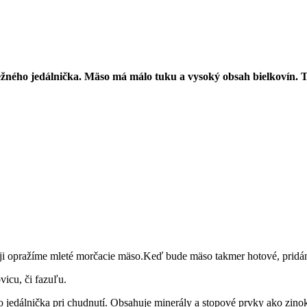
žného jedálnička. Mäso má málo tuku a vysoký obsah bielkovín. T
eji opražíme mleté morčacie mäso.Keď bude mäso takmer hotové, pridám
vicu, či fazuľu.
jedálnička pri chudnutí. Obsahuje minerály a stopové prvky ako zinok, ž