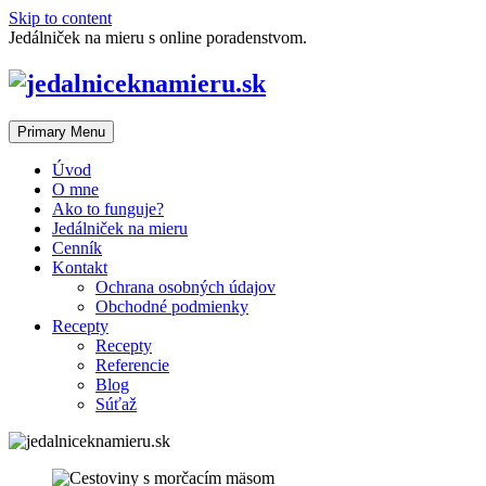
Skip to content
Jedálniček na mieru s online poradenstvom.
Primary Menu
Úvod
O mne
Ako to funguje?
Jedálniček na mieru
Cenník
Kontakt
Ochrana osobných údajov
Obchodné podmienky
Recepty
Recepty
Referencie
Blog
Súťaž