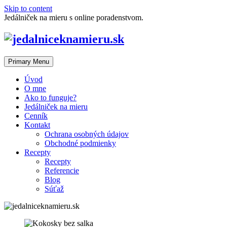
Skip to content
Jedálniček na mieru s online poradenstvom.
Primary Menu
Úvod
O mne
Ako to funguje?
Jedálniček na mieru
Cenník
Kontakt
Ochrana osobných údajov
Obchodné podmienky
Recepty
Recepty
Referencie
Blog
Súťaž