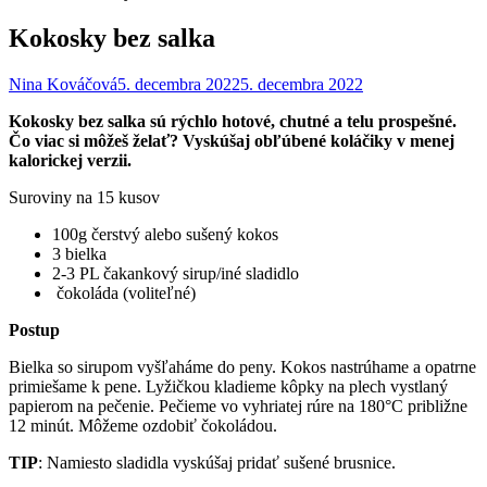
Kokosky bez salka
Nina Kováčová
5. decembra 2022
5. decembra 2022
Kokosky bez salka sú rýchlo hotové, chutné a telu prospešné.
Čo viac si môžeš želať
?
Vyskúšaj obľúbené koláčiky
v menej
kalorickej verzii.
Suroviny na 15 kusov
100g čerstvý alebo sušený kokos
3 bielka
2-3 PL čakankový sirup/iné sladidlo
čokoláda (voliteľné)
Postup
Bielka so sirupom vyšľaháme do peny. Kokos nastrúhame a opatrne
primiešame k pene. Lyžičkou kladieme kôpky na plech vystlaný
papierom na pečenie. Pečieme vo vyhriatej rúre na 180°C približne
12 minút. Môžeme ozdobiť čokoládou.
TIP
: Namiesto sladidla vyskúšaj pridať sušené brusnice.