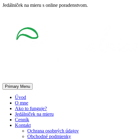
Skip
Jedálniček na mieru s online poradenstvom.
to
content
Primary Menu
Úvod
O mne
Ako to funguje?
Jedálniček na mieru
Cenník
Kontakt
Ochrana osobných údajov
Obchodné podmienky