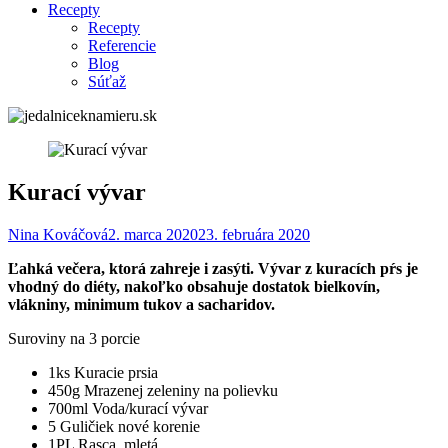
Recepty
Recepty
Referencie
Blog
Súťaž
Kurací vývar
Nina Kováčová
2. marca 2020
23. februára 2020
Ľahká večera, ktorá zahreje i zasýti. Vývar z kuracích pŕs je
vhodný do diéty, nakoľko obsahuje dostatok bielkovín,
vlákniny, minimum tukov a sacharidov.
Suroviny na 3 porcie
1ks Kuracie prsia
450g Mrazenej zeleniny na polievku
700ml Voda/kurací vývar
5 Guličiek nové korenie
1PL Rasca, mletá