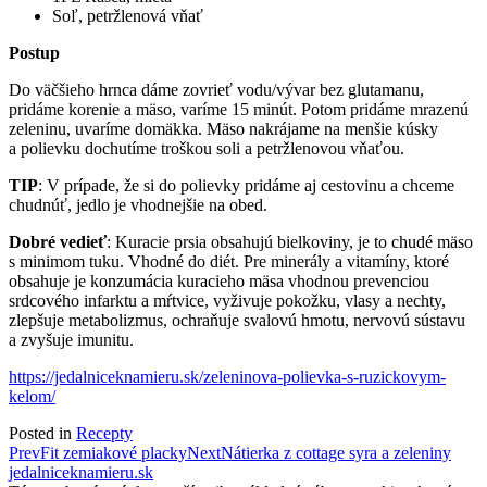
Soľ, petržlenová vňať
Postup
Do väčšieho hrnca dáme zovrieť vodu/vývar bez glutamanu,
pridáme korenie a mäso, varíme 15 minút. Potom pridáme mrazenú
zeleninu, uvaríme domäkka. Mäso nakrájame na menšie kúsky
a polievku dochutíme troškou soli a petržlenovou vňaťou.
TIP
: V prípade, že si do polievky pridáme aj cestovinu a chceme
chudnúť, jedlo je vhodnejšie na obed.
Dobré vedieť
: Kuracie prsia obsahujú bielkoviny, je to chudé mäso
s minimom tuku. Vhodné do diét. Pre minerály a vitamíny, ktoré
obsahuje je konzumácia kuracieho mäsa vhodnou prevenciou
srdcového infarktu a mŕtvice, vyživuje pokožku, vlasy a nechty,
zlepšuje metabolizmus, ochraňuje svalovú hmotu, nervovú sústavu
a zvyšuje imunitu.
https://jedalniceknamieru.sk/zeleninova-polievka-s-ruzickovym-
kelom/
Posted in
Recepty
Post
Prev
Fit zemiakové placky
Next
Nátierka z cottage syra a zeleniny
jedalniceknamieru.sk
navigation