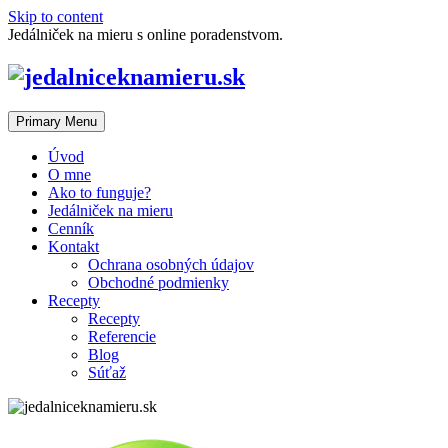
Skip to content
Jedálniček na mieru s online poradenstvom.
Primary Menu
Úvod
O mne
Ako to funguje?
Jedálniček na mieru
Cenník
Kontakt
Ochrana osobných údajov
Obchodné podmienky
Recepty
Recepty
Referencie
Blog
Súťaž