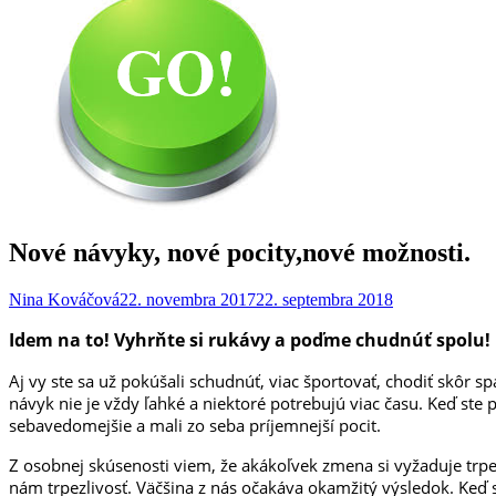
Nové návyky, nové pocity,nové možnosti.
Nina Kováčová
22. novembra 2017
22. septembra 2018
Idem na to! Vyhrňte si rukávy a poďme chudnúť spolu!
Aj vy ste sa už pokúšali schudnúť, viac športovať, chodiť skôr s
návyk nie je vždy ľahké a niektoré potrebujú viac času. Keď ste pr
sebavedomejšie a mali zo seba príjemnejší pocit.
Z osobnej skúsenosti viem, že akákoľvek zmena si vyžaduje trp
nám trpezlivosť. Väčšina z nás očakáva okamžitý výsledok. Keď