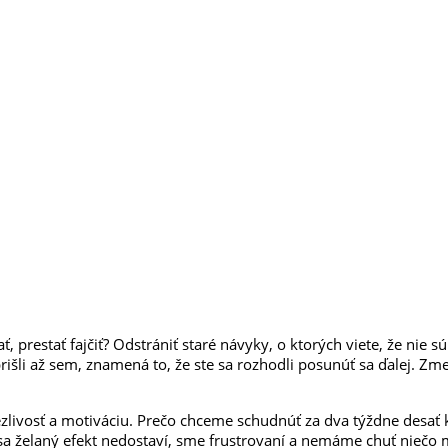
pať, prestať fajčiť? Odstrániť staré návyky, o ktorých viete, že ni
išli až sem, znamená to, že ste sa rozhodli posunúť sa ďalej. Zmeni
ezlivosť a motiváciu. Prečo chceme schudnúť za dva týždne desať
 sa želaný efekt nedostaví, sme frustrovaní a nemáme chuť niečo 