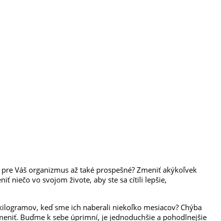
e sú pre Váš organizmus až také prospešné? Zmeniť akýkoľvek
ť niečo vo svojom živote, aby ste sa cítili lepšie,
 kilogramov, keď sme ich naberali niekoľko mesiacov? Chýba
meniť. Buďme k sebe úprimní, je jednoduchšie a pohodlnejšie