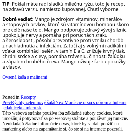
TIP
: Pokiaľ máte radi sladkú mliečnu ryžu, toto je recept
na zdravú verziu namiesto kupovanej. Chutí výborne.
Dobré vedieť
: Mango je zdrojom vitamínov, minerálov
a stopových prvkov, ktoré sú vitamínovou bombou skoro
pre celé naše telo. Mango podporuje zdravý vývoj slizníc,
upokojuje nervy a pomáha pri poruchách zraku
a šerosleposti, pôsobí preventívne proti vzniku chorôb
z nachladnutia a infekciám. Zatočí aj s voľnými radikálmi
vďaka kombinácii selén, vitamín E a C, znižuje krvný tlak,
chráni srdce a cievy, pomáha tráveniu, činnosti žalúdku
a zápalom hrubého čreva. Mango oživuje farbu pokožky
a vlasov.
Ovsená kaša s malinami
Posted in
Recepty
Post
Prev
Rýchly zeleninový šalát
Next
Morčacie prsia s pórom a hubami
jedalniceknamieru.sk
navigation
Táto webová stránka používa iba základné súbory cookies, ktoré
umožňujú pohybovať sa po webovej stránke a používať jej funkcie.
Neukladajú žiadne informácie o vás, ktoré by sa dali použiť na
marketing alebo na zapamätanie si, čo ste si na internete pozerali.