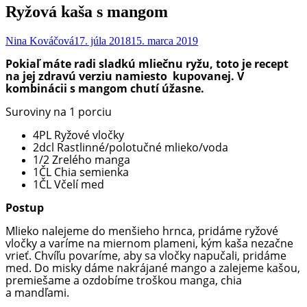
Ryžová kaša s mangom
Nina Kováčová
17. júla 2018
15. marca 2019
Pokiaľ máte radi sladkú mliečnu ryžu, toto je recept
na jej zdravú verziu namiesto kupovanej. V
kombinácii s mangom chutí úžasne.
Suroviny na 1 porciu
4PL Ryžové vločky
2dcl Rastlinné/polotučné mlieko/voda
1/2 Zrelého manga
1ČL Chia semienka
1ČL Včelí med
Postup
Mlieko nalejeme do menšieho hrnca, pridáme ryžové
vločky a varíme na miernom plameni, kým kaša nezačne
vrieť. Chvíľu povaríme, aby sa vločky napučali, pridáme
med. Do misky dáme nakrájané mango a zalejeme kašou,
premiešame a ozdobíme troškou manga, chia
a mandľami.