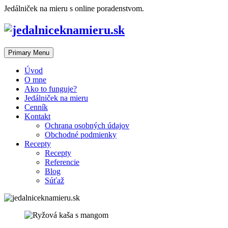
Skip
Jedálniček na mieru s online poradenstvom.
to
content
Primary Menu
Úvod
O mne
Ako to funguje?
Jedálniček na mieru
Cenník
Kontakt
Ochrana osobných údajov
Obchodné podmienky
Recepty
Recepty
Referencie
Blog
Súťaž