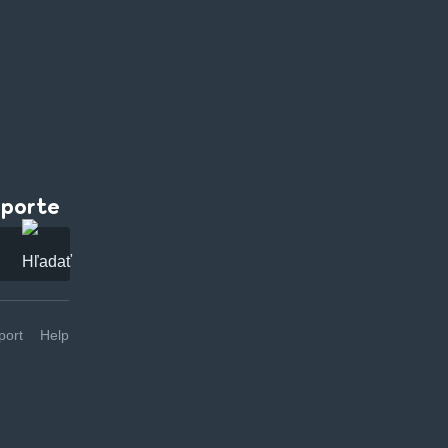
pporte
ort
Help