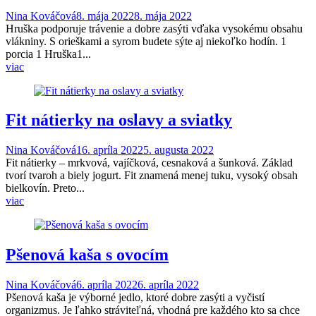
Nina Kováčová
8. mája 2022
8. mája 2022
Hruška podporuje trávenie a dobre zasýti vďaka vysokému obsahu
vlákniny. S orieškami a syrom budete sýte aj niekoľko hodín. 1
porcia 1 Hruška1...
viac
Fit nátierky na oslavy a sviatky
Nina Kováčová
16. apríla 2022
5. augusta 2022
Fit nátierky – mrkvová, vajíčková, cesnaková a šunková. Základ
tvorí tvaroh a biely jogurt. Fit znamená menej tuku, vysoký obsah
bielkovín. Preto...
viac
Pšenová kaša s ovocím
Nina Kováčová
6. apríla 2022
6. apríla 2022
Pšenová kaša je výborné jedlo, ktoré dobre zasýti a vyčistí
organizmus. Je ľahko stráviteľná, vhodná pre každého kto sa chce