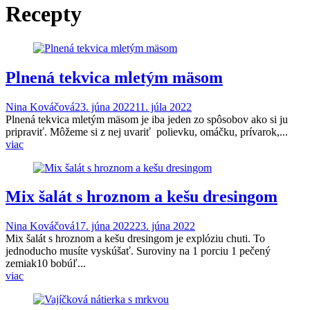
Recepty
Plnená tekvica mletým mäsom
Nina Kováčová
23. júna 2022
11. júla 2022
Plnená tekvica mletým mäsom je iba jeden zo spôsobov ako si ju
pripraviť. Môžeme si z nej uvariť polievku, omáčku, prívarok,...
viac
Mix šalát s hroznom a kešu dresingom
Nina Kováčová
17. júna 2022
23. júna 2022
Mix šalát s hroznom a kešu dresingom je explóziu chuti. To
jednoducho musíte vyskúšať. Suroviny na 1 porciu 1 pečený
zemiak10 bobúľ...
viac