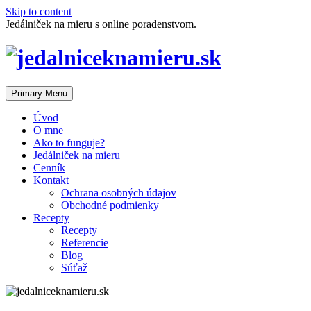
Skip to content
Jedálniček na mieru s online poradenstvom.
Primary Menu
Úvod
O mne
Ako to funguje?
Jedálniček na mieru
Cenník
Kontakt
Ochrana osobných údajov
Obchodné podmienky
Recepty
Recepty
Referencie
Blog
Súťaž