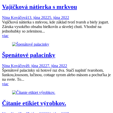
Vajíčková nátierka s mrkvou
Nina Kováčová
13. júna 2022
5. júna 2022
Vajíčková nátierka s mrkvou, kde základ tvorí tvaroh a biely jogurt.
Záruka vysokého obsahu bielkovín a skvelej chuti. Vhodné na
jednohubky so zeleninou...
viac
Špenátové palacinky
Nina Kováčová
9. júna 2022
7. júna 2022
Špenátové palacinky sú hotové raz dva. Stačí naplniť tvarohom,
šunkou,lososom, lučinou, cottage syrom alebo mäsom a pochuťka je
na svete. To...
viac
Čítanie etikiet výrobkov.