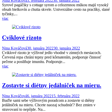
Nina Kováčová
3. februára 2022
30. januára 2022
Syrové pagáčiky s cottage syrom a celozrnnou múkou majú vysoký
obsah bielkovín a chutia skvele. Univerzálne cesto na praclíky, slané
tyčinky,...
viac
Cviklové rizoto
Nina Kováčová
30. januára 2022
30. januára 2022
Cviklové rizoto je výživné jedlo vhodné v zimných mesiacoch.
Červená repa chráni tepny pred kôrnatením, podporuje činnosť
pečene a posilňuje imunitu. Podporuje...
viac
Zostavte si diétny jedálniček na mieru.
Nina Kováčová
6. januára 2022
15. februára 2022
Buďte sami sebe výživovým poradcom a zostavte si diétny
jedálniček na mieru. Chcete naozaj schudnúť? Bez zmien v
stravovaní to nepôjde. Na...