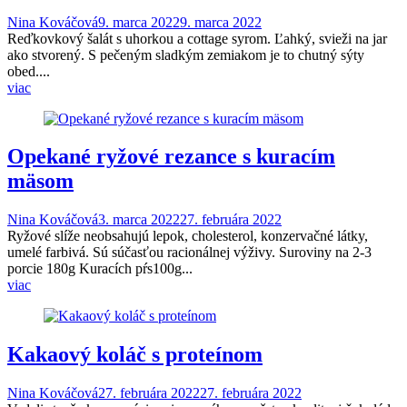
Nina Kováčová
9. marca 2022
9. marca 2022
Reďkovkový šalát s uhorkou a cottage syrom. Ľahký, svieži na jar
ako stvorený. S pečeným sladkým zemiakom je to chutný sýty
obed....
viac
Opekané ryžové rezance s kuracím
mäsom
Nina Kováčová
3. marca 2022
27. februára 2022
Ryžové slíže neobsahujú lepok, cholesterol, konzervačné látky,
umelé farbivá. Sú súčasťou racionálnej výživy. Suroviny na 2-3
porcie 180g Kuracích pŕs100g...
viac
Kakaový koláč s proteínom
Nina Kováčová
27. februára 2022
27. februára 2022