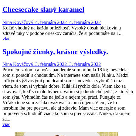
Cheesecake slaný karamel
Nina Kováčová
14. februára 2022
14. februára 2022
Koláč vhodný na každú príležitosť. Vysoký obsah bielkovín a
zdravé tuky v podobe orieškov zaručia, že si pochutnáte na 1...
viac
Spokojné žienky, krásne výsledky.
Nina Kováčová
13. februára 2022
13. februára 2022
Pracujem z domu a počas pandémie som pribrala 18 kg, nevedela
som si poradiť s chudnutím. Na internete som našla Ninku. Medzi
toľkými výživovými poradcami som si nevedela vybrať. Teraz
viem, že som si vybrala dobre. Kilá išli rýchlo dole. Viem ako sa
stravovať, keď sa málo hýbem. Varím si jednoduché jedlá, z ktorých
som sýta. Vyhradím čas na jedlo a nejem pri práci. Funguje to.
Vďaka tebe som začala uvažovať o tom čo jem. Viem, že to
nerobím iba pre postavu, ale aj zdravie. Mám viac energie a som
pripravená schudnúť viac ako som si predsavzala. Ninka, ďakujem
za...
viac