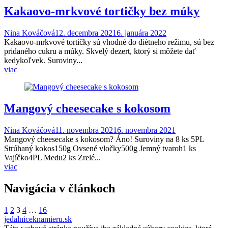
Kakaovo-mrkvové tortičky bez múky
Nina Kováčová
12. decembra 2021
6. januára 2022
Kakaovo-mrkvové tortičky sú vhodné do diétneho režimu, sú bez
pridaného cukru a múky. Skvelý dezert, ktorý si môžete dať
kedykoľvek. Suroviny...
viac
Mangový cheesecake s kokosom
Nina Kováčová
11. novembra 2021
6. novembra 2021
Mangový cheesecake s kokosom? Áno! Suroviny na 8 ks 5PL
Strúhaný kokos150g Ovsené vločky500g Jemný tvaroh1 ks
Vajíčko4PL Medu2 ks Zrelé...
viac
Navigácia v článkoch
1
2
3
4
…
16
jedalniceknamieru.sk