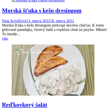
Morská šťuka s kešu dresingom
Nina Kováčová
13. marca 2022
18. marca 2022
Morská šťuka s kešu dresingom prekvapí skvelou chuťou. K tomu
grilované paradajky, čerstvý šalát a explózia chuti na jazyku. Mňam!
To musíte...
viac
Reďkovkový šalát