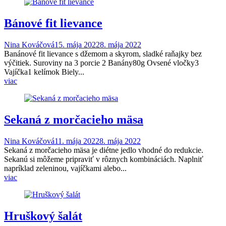
Bánové fit lievance
Nina Kováčová
15. mája 2022
8. mája 2022
Banánové fit lievance s džemom a skyrom, sladké raňajky bez
výčitiek. Suroviny na 3 porcie 2 Banány80g Ovsené vločky3
Vajíčka1 kelímok Biely...
viac
Sekaná z morčacieho mäsa
Nina Kováčová
11. mája 2022
8. mája 2022
Sekaná z morčacieho mäsa je diétne jedlo vhodné do redukcie.
Sekanú si môžeme pripraviť v rôznych kombináciách. Naplniť
napríklad zeleninou, vajíčkami alebo...
viac
Hruškový šalát