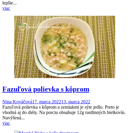
lepšie...
viac
Fazuľová polievka s kôprom
Nina Kováčová
17. marca 2022
13. marca 2022
Fazuľová polievka s kôprom a zemiakmi je sýte jedlo. Preto je
vhodná aj do diéty. Na porciu obsahuje 12g rastlinných bielkovín.
Navýšená...
viac