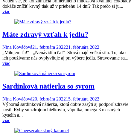
Vedeli ste, že konzumácia primeraného množstva kvalitnej čokolády
dokáže znížiť krvný tlak už v priebehu 14 dní? Tak prečo si ju...
viac
Máte zdravý vzťah k jedlu?
Nina Kováčová
21. februára 2022
21. februára 2022
„Milujem ťa!“ „Nenávidím ťa!“ Slová majú veľkú silu. To, ako
ich používame nás ovplyvňuje aj pri výbere jedla. Stravovanie sa...
viac
Sardinková nátierka so syrom
Nina Kováčová
20. februára 2022
15. februára 2022
Výborná sardinková nátierka, ktorá dobre zasýti aj podporí zdravie
kostí. Ryby sú zdrojom bielkovín, vápnika, omega 3 mastných
kyselín a...
viac