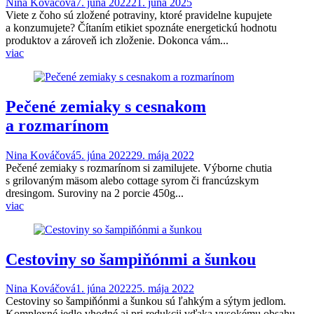
Nina Kováčová
7. júna 2022
21. júna 2025
Viete z čoho sú zložené potraviny, ktoré pravidelne kupujete
a konzumujete? Čítaním etikiet spoznáte energetickú hodnotu
produktov a zároveň ich zloženie. Dokonca vám...
viac
Pečené zemiaky s cesnakom
a rozmarínom
Nina Kováčová
5. júna 2022
29. mája 2022
Pečené zemiaky s rozmarínom si zamilujete. Výborne chutia
s grilovaným mäsom alebo cottage syrom či francúzskym
dresingom. Suroviny na 2 porcie 450g...
viac
Cestoviny so šampiňónmi a šunkou
Nina Kováčová
1. júna 2022
25. mája 2022
Cestoviny so šampiňónmi a šunkou sú ľahkým a sýtym jedlom.
Komplexné jedlo vhodné aj pri redukcii vďaka vysokému obsahu