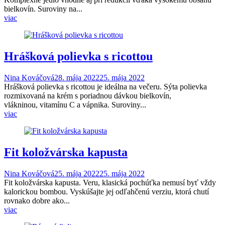
bielkovín. Suroviny na...
viac
Hrášková polievka s ricottou
Nina Kováčová
28. mája 2022
25. mája 2022
Hrášková polievka s ricottou je ideálna na večeru. Sýta polievka
rozmixovaná na krém s poriadnou dávkou bielkovín,
vlákninou, vitamínu C a vápnika. Suroviny...
viac
Fit koložvárska kapusta
Nina Kováčová
25. mája 2022
25. mája 2022
Fit koložvárska kapusta. Veru, klasická pochúťka nemusí byť vždy
kalorickou bombou. Vyskúšajte jej odľahčenú verziu, ktorá chutí
rovnako dobre ako...
viac